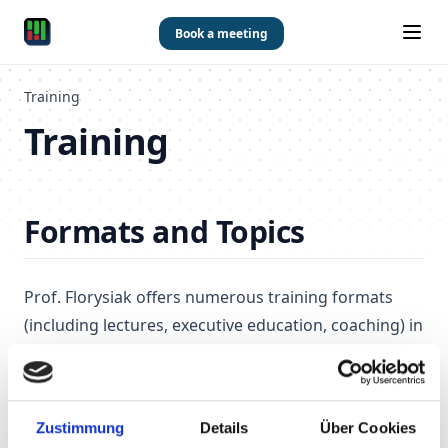
Skip to content
Book a meeting
Training
Training
Formats and Topics
Prof. Florysiak offers numerous training formats
(including lectures, executive education, coaching) in
both German and English, available online and in
person. More about Prof. Florysiak's research and
teaching can be found on the page
Prof. Florysiak
.
Zustimmung
Details
Über Cookies