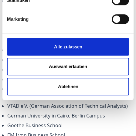
Statistiken
Trading (fundamentals, technical analysis,
algorithmic trading, backtesting)
Marketing
References
Alle zulassen
Ludwig-Maximilian-University of Munich
University of Southern Denmark
Auswahl erlauben
Hong Kong University of Science and Technology
IDS GmbH/Allianz SE
Ablehnen
Deutsche Vereinigung für Finanzanalyse und Asset
Management (DVFA)
VTAD e.V. (German Association of Technical Analysts)
German University in Cairo, Berlin Campus
Goethe Business School
EM Lyon Business School